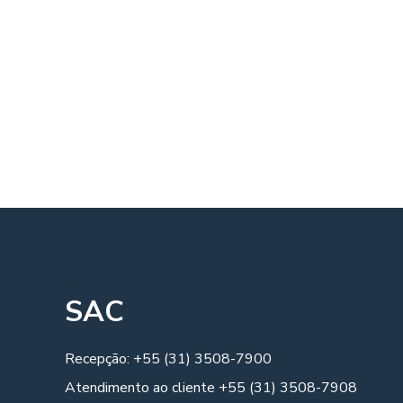
Duis autem vel eum iriure dolor in hendrerit in vulputate 
Read more
SAC
Recepção: +55 (31) 3508-7900
Atendimento ao cliente +55 (31) 3508-7908