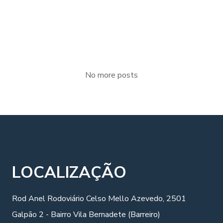
velit esse molestie consequat, vel illum dolore [...]
No more posts
LOCALIZAÇÃO
Rod Anel Rodoviário Celso Mello Azevedo, 2501
Galpão 2 - Bairro Vila Bernadete (Barreiro)